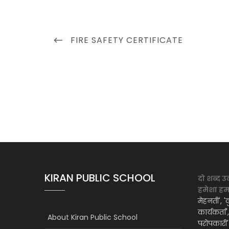
Post
PREVIOUS
FIRE SAFETY CERTIFICATE
navigation
POST
KIRAN PUBLIC SCHOOL
दो शब्द उ
हमेशा हमार
मेहनती', 'क
कार्यकर्ता
About Kiran Public School
परोपकारी