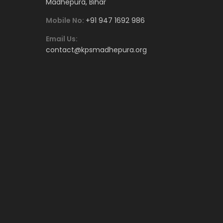
Madhepura, Bihar
Mobile No:
+91 947 1692 986
Email Us:
contact@kpsmadhepura.org