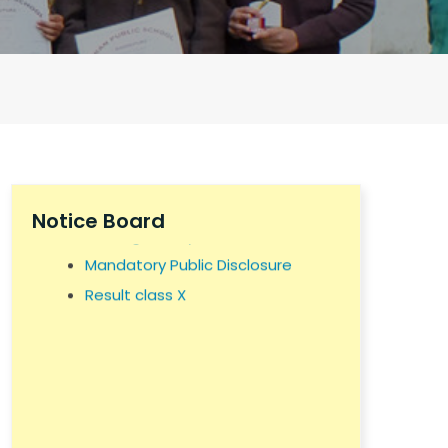
KPS NOC
Self Declaration
Notice Board
Building Safety Certificate
Mandatory Public Disclosure
Result class X