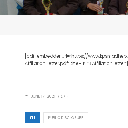
[pdf-embedder url=”https://www.kpsmadhepu
Affiliation-letter.pdf” title=”KPS Affiliation letter”
POSTED
JUNE 17, 2021
/
0
ON
CATEGORIES
PUBLIC DISCLOSURE