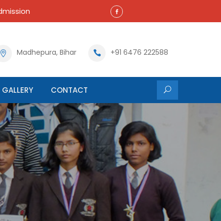
mission
Madhepura, Bihar
+91 6476 222588
GALLERY
CONTACT