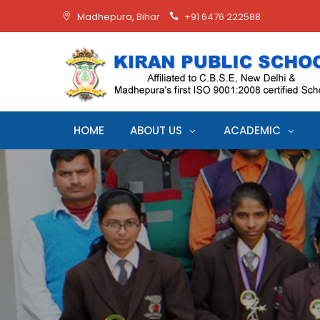
Madhepura, Bihar
+91 6476 222588
HOME
ABOUT US
ACADEMIC