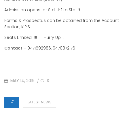
Admission opens for Std. Jr.1 to Std. 9.
Forms & Prospectus can be obtained from the Account
Section, K.P.S.
Seats Limited!!!!!! Hurry Up!!!.
Contact –
9471692986, 9470872176
POSTED
MAY 14, 2015
/
0
ON
CATEGORIES
LATEST NEWS