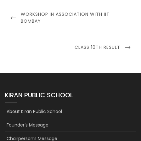
Post
navigation
PREVIOUS
WORKSHOP IN ASSOCIATION WITH IIT
POST
BOMBAY
NEXT
CLASS 10TH RESULT
POST
KIRAN PUBLIC SCHOOL
About Kiran Public School
Founder’s Message
Chairperson’s Message